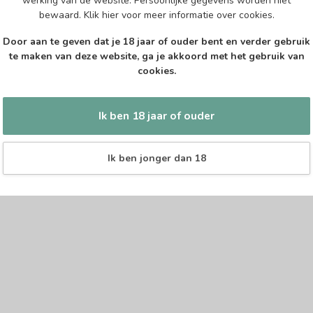
werking van de website. Persoonlijke gegevens worden niet
bewaard.
Klik hier
voor meer informatie over cookies.
Door aan te geven dat je 18 jaar of ouder bent en verder gebruik
te maken van deze website, ga je akkoord met het gebruik van
cookies.
Ik ben 18 jaar of ouder
Ik ben jonger dan 18